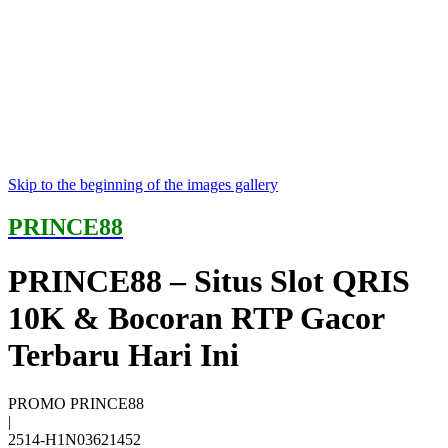
Skip to the beginning of the images gallery
PRINCE88
PRINCE88 – Situs Slot QRIS
10K & Bocoran RTP Gacor
Terbaru Hari Ini
PROMO PRINCE88
|
2514-H1N03621452