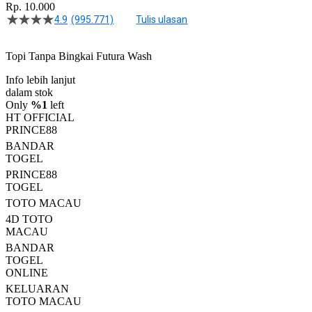
Rp. 10.000
4.9
(995.771)
Tulis ulasan
4.5
dari
5
Topi Tanpa Bingkai Futura Wash
bintang,
nilai
Info lebih lanjut
rating
rata-
dalam stok
rata.
Only
%1
left
Read
HT OFFICIAL
13
PRINCE88
Reviews.
BANDAR
Tautan
halaman
TOGEL
yang
PRINCE88
sama.
TOGEL
TOTO MACAU
4D TOTO
MACAU
BANDAR
TOGEL
ONLINE
KELUARAN
TOTO MACAU