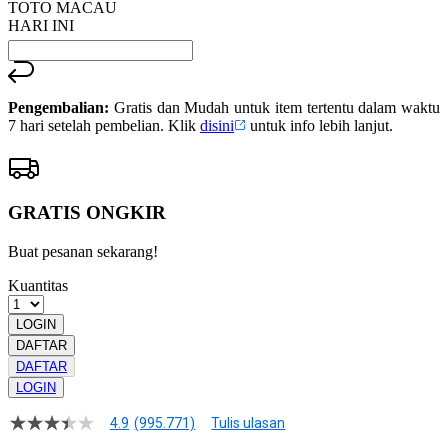
TOTO MACAU
HARI INI
Pengembalian:
Gratis dan Mudah untuk item tertentu dalam waktu
7 hari setelah pembelian. Klik
disini
untuk info lebih lanjut.
GRATIS ONGKIR
Buat pesanan sekarang!
Kuantitas
LOGIN
DAFTAR
DAFTAR
LOGIN
4.9
(995.771)
Tulis ulasan
4.9
dari