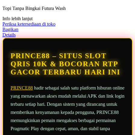
5
Topi Tanpa Bingkai Futura Wash
bintang,
nilai
Info lebih lanjut
rating
rata-
Periksa ketersediaan di toko
rata.
Bagikan
Read
Details
13
Reviews.
Tautan
halaman
PRINCE88 – SITUS SLOT
yang
sama.
QRIS 10K & BOCORAN RTP
GACOR TERBARU HARI INI
PRINCE88
hadir sebagai salah satu platform hiburan online
yang menawarkan akses mudah melalui APK dan link login
terbaru setiap hari. Dengan sistem yang dirancang untuk
memberikan kenyamanan kepada pengguna, PRINCE88
memungkinkan pemain mengakses berbagai permainan
Pragmatic Play dengan cepat, aman, dan stabil tanpa