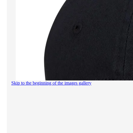
Skip to the beginning of the images gallery