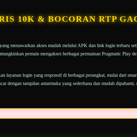
 QRIS 10K & BOCORAN RTP G
e yang menawarkan akses mudah melalui APK dan link login terbaru set
kinkan pemain mengakses berbagai permainan Pragmatic Play dengan
n layanan login yang responsif di berbagai perangkat, mulai dari sma
car dengan tampilan antarmuka yang sederhana dan mudah dipahami, 