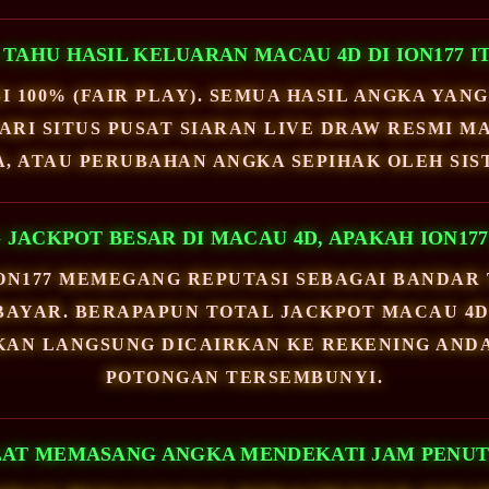
 TAHU HASIL KELUARAN MACAU 4D DI ION177 I
 100% (FAIR PLAY). SEMUA HASIL ANGKA YANG
RI SITUS PUSAT SIARAN LIVE DRAW RESMI MA
, ATAU PERUBAHAN ANGKA SEPIHAK OLEH SIS
 JACKPOT BESAR DI MACAU 4D, APAKAH ION17
 ION177 MEMEGANG REPUTASI SEBAGAI BANDAR
BAYAR. BERAPAPUN TOTAL JACKPOT MACAU 4D
KAN LANGSUNG DICAIRKAN KE REKENING AND
POTONGAN TERSEMBUNYI.
ELAT MEMASANG ANGKA MENDEKATI JAM PENUT