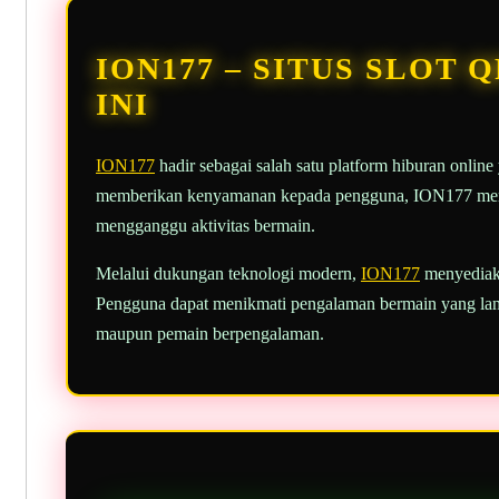
ION177 – SITUS SLOT
INI
ION177
hadir sebagai salah satu platform hiburan onlin
memberikan kenyamanan kepada pengguna, ION177 memung
mengganggu aktivitas bermain.
Melalui dukungan teknologi modern,
ION177
menyediaka
Pengguna dapat menikmati pengalaman bermain yang lan
maupun pemain berpengalaman.