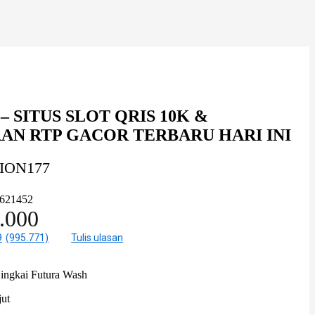
 – SITUS SLOT QRIS 10K &
AN RTP GACOR TERBARU HARI INI
ION177
621452
.000
9
(995.771)
Tulis ulasan
ingkai Futura Wash
jut