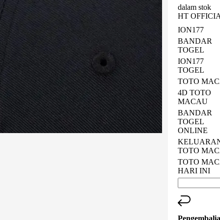
rata.
dalam stok
Read
HT OFFICI
13
Reviews.
ION177
Tautan
BANDAR
halaman
TOGEL
yang
sama.
ION177
TOGEL
TOTO MA
4D TOTO
MACAU
BANDAR
TOGEL
ONLINE
KELUARA
TOTO MA
TOTO MA
HARI INI
Pengembalia